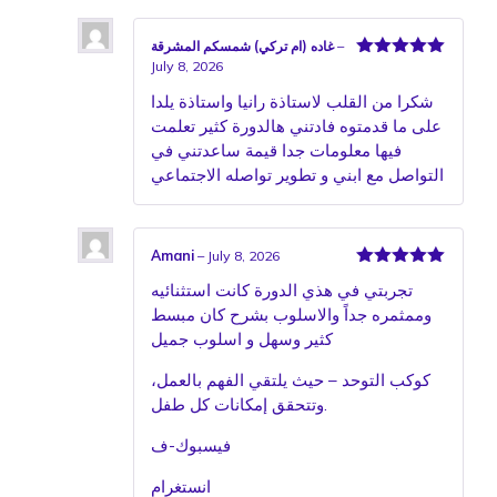
–
غاده (ام تركي) شمسكم المشرقة
July 8, 2026
Rated
5
out
of 5
شكرا من القلب لاستاذة رانيا واستاذة يلدا
على ما قدمتوه فادتني هالدورة كثير تعلمت
فيها معلومات جدا قيمة ساعدتني في
التواصل مع ابني و تطوير تواصله الاجتماعي
Amani
–
July 8, 2026
Rated
5
out
تجربتي في هذي الدورة كانت استثنائيه
of 5
وممثمره جداً والاسلوب بشرح كان مبسط
كثير وسهل و اسلوب جميل
كوكب التوحد – حيث يلتقي الفهم بالعمل،
وتتحقق إمكانات كل طفل.
فيسبوك-ف
انستغرام