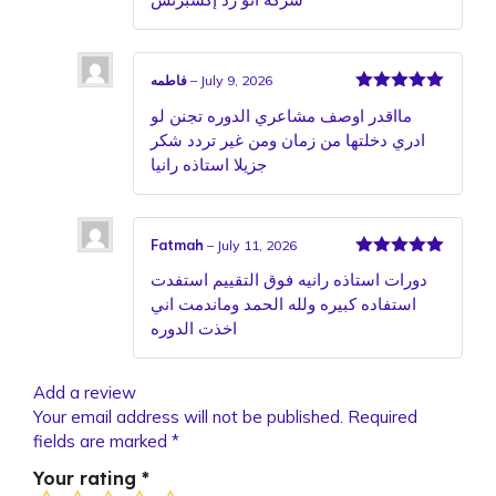
July 9, 2026
–
فاطمه
Rated
5
out
مااقدر اوصف مشاعري الدوره تجنن لو
of 5
ادري دخلتها من زمان ومن غير تردد شكر
جزيلا استاذه رانيا
Fatmah
–
July 11, 2026
Rated
5
out
دورات استاذه رانيه فوق التقييم استفدت
of 5
استفاده كبيره ولله الحمد وماندمت اني
اخذت الدوره
Add a review
Your email address will not be published.
Required
fields are marked
*
Your rating
*